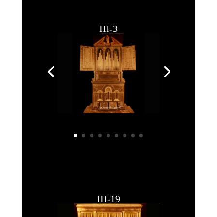
III-3
III-19