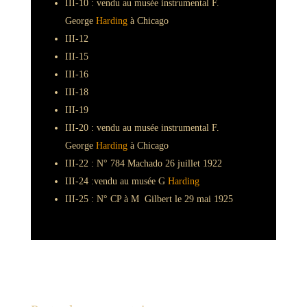
III-10 : vendu au musée instrumental F.
George
Harding
à Chicago
III-12
III-15
III-16
III-18
III-19
III-20 : vendu au musée instrumental F.
George
Harding
à Chicago
III-22 : N° 784 Machado 26 juillet 1922
III-24 :vendu au musée G
Harding
III-25 : N° CP à M Gilbert le 29 mai 1925