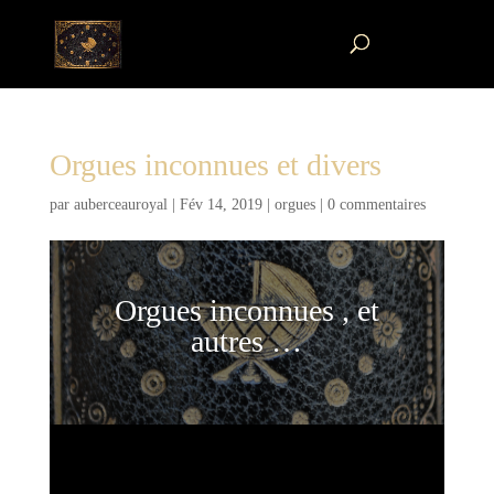
Orgues inconnues et divers
par
auberceauroyal
|
Fév 14, 2019
|
orgues
|
0 commentaires
Orgues inconnues , et
autres …